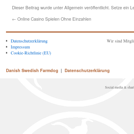
Dieser Beitrag wurde unter Allgemein veröffentlicht. Setze ein 
←
Online Casino Spielen Ohne Einzahlen
Datenschutzerklärung
Wir sind Mitgl
Impressum
Cookie-Richtlinie (EU)
Danish Swedish Farmdog
Datenschutzerklärung
Social media & sha