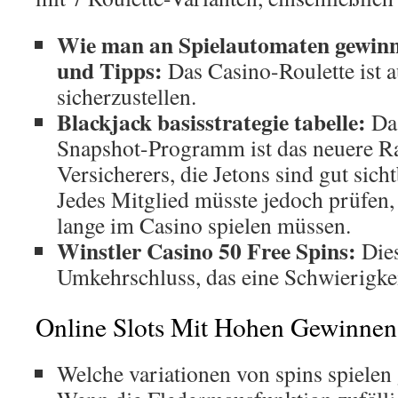
Wie man an Spielautomaten gewinnt
und Tipps:
Das Casino-Roulette ist a
sicherzustellen.
Blackjack basisstrategie tabelle:
Das
Snapshot-Programm ist das neuere R
Versicherers, die Jetons sind gut sich
Jedes Mitglied müsste jedoch prüfen, 
lange im Casino spielen müssen.
Winstler Casino 50 Free Spins:
Dies
Umkehrschluss, das eine Schwierigkei
Online Slots Mit Hohen Gewinnen
Welche variationen von spins spielen 