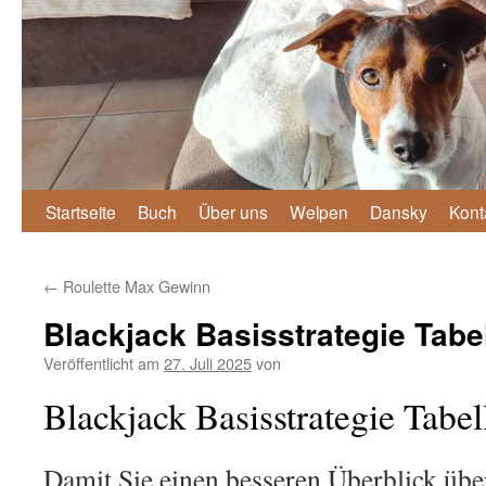
Zum
Startseite
Buch
Über uns
Welpen
Dansky
Kont
Inhalt
←
Roulette Max Gewinn
springen
Blackjack Basisstrategie Tabe
Veröffentlicht am
27. Juli 2025
von
Blackjack Basisstrategie Tabel
Damit Sie einen besseren Überblick übe