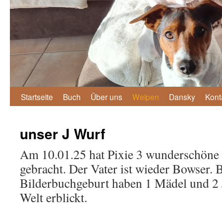
Zum
Startseite
Buch
Über uns
Welpen
Dansky
Kont
Inhalt
unser J Wurf
springen
Am 10.01.25 hat Pixie 3 wunderschöne
gebracht. Der Vater ist wieder Bowser. B
Bilderbuchgeburt haben 1 Mädel und 2 
Welt erblickt.