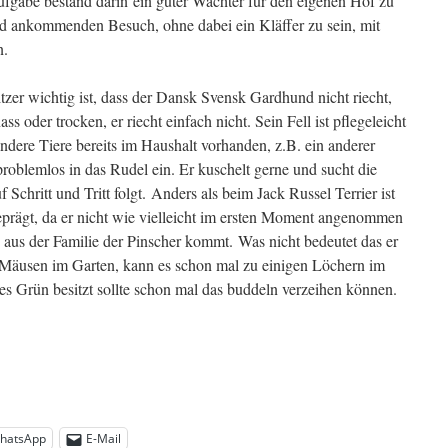
abe bestand darin ein guter Wächter für den eigenen Hof zu
nd ankommenden Besuch, ohne dabei ein Kläffer zu sein, mit
n.
zer wichtig ist, dass der Dansk Svensk Gardhund nicht riecht,
s oder trocken, er riecht einfach nicht. Sein Fell ist pflegeleicht
d andere Tiere bereits im Haushalt vorhanden, z.B. ein anderer
problemlos in das Rudel ein. Er kuschelt gerne und sucht die
Schritt und Tritt folgt. Anders als beim Jack Russel Terrier ist
geprägt, da er nicht wie vielleicht im ersten Moment angenommen
 aus der Familie der Pinscher kommt.
Was nicht bedeutet das er
i Mäusen im Garten, kann es schon mal zu einigen Löchern im
tes Grün besitzt sollte schon mal das buddeln verzeihen können.
hatsApp
E-Mail