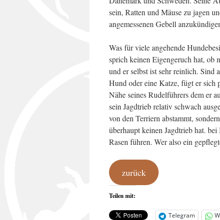
Dänemark und Schweden. Seine Aufg
sein, Ratten und Mäuse zu jagen u
angemessenen Gebell anzukündige
Was für viele angehende Hundebesit
sprich keinen Eigengeruch hat, ob nas
und er selbst ist sehr reinlich. Sin
Hund oder eine Katze, fügt er sich 
Nähe seines Rudelführers dem er auf 
sein Jagdtrieb relativ schwach aus
von den Terriern abstammt, sondern
überhaupt keinen Jagdtrieb hat. be
Rasen führen. Wer also ein gepfleg
zurück
Teilen mit:
Telegram
W