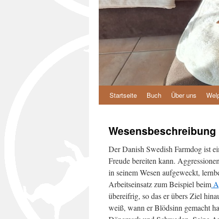
Startseite
Buch
Über uns
Wel
Zum
Inhalt
Wesensbeschreibung
springen
Der Danish Swedish Farmdog ist ein 
Freude bereiten kann. Aggressione
in seinem Wesen aufgeweckt, lernbe
Arbeitseinsatz zum Beispiel beim
Ag
übereifrig, so das er übers Ziel hi
weiß, wann er Blödsinn gemacht ha