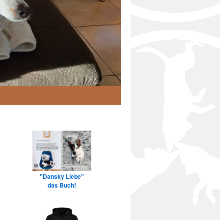
"Dansky Liebe"
das Buch!