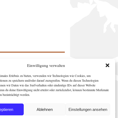
Einwilligung verwalten
timales Erlebnis zu bieten, verwenden wir Technologien wie Cookies, um
tionen zu speichern und/oder darauf zuzugreifen. Wenn du diesen Technologien
nnen wir Daten wie das Surfverhalten oder eindeutige IDs auf dieser Website
Wenn du deine Einwilligung nicht erteilst oder zurückziehst, können bestimmte Merkmale
n beeinträchtigt werden.
eptieren
Ablehnen
Einstellungen ansehen