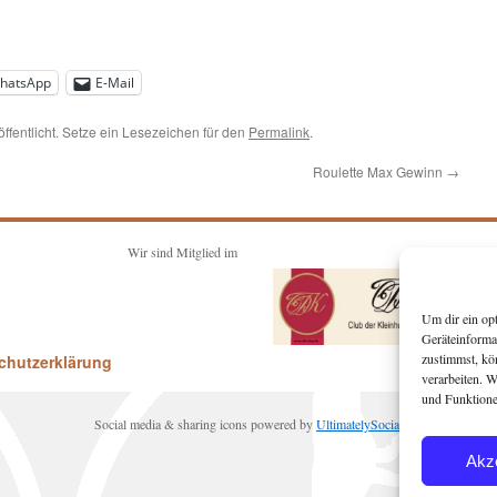
hatsApp
E-Mail
ffentlicht. Setze ein Lesezeichen für den
Permalink
.
Roulette Max Gewinn
→
Wir sind Mitglied im
Um dir ein op
Geräteinforma
zustimmst, kö
chutzerklärung
verarbeiten. 
und Funktione
Social media & sharing icons powered by
UltimatelySocial
Akz