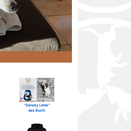
"Dansky Liebe"
das Buch!