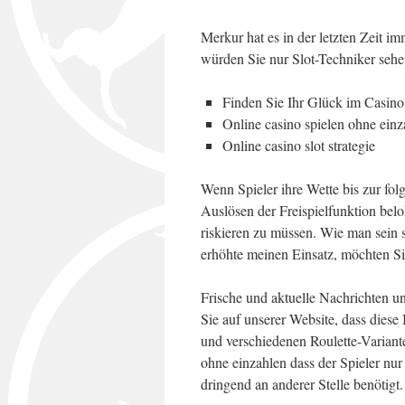
Merkur hat es in der letzten Zeit i
würden Sie nur Slot-Techniker sehe
Finden Sie Ihr Glück im Casino
Online casino spielen ohne einz
Online casino slot strategie
Wenn Spieler ihre Wette bis zur fol
Auslösen der Freispielfunktion belo
riskieren zu müssen. Wie man sein sp
erhöhte meinen Einsatz, möchten Si
Frische und aktuelle Nachrichten un
Sie auf unserer Website, dass dies
und verschiedenen Roulette-Variant
ohne einzahlen dass der Spieler nur 
dringend an anderer Stelle benötigt.