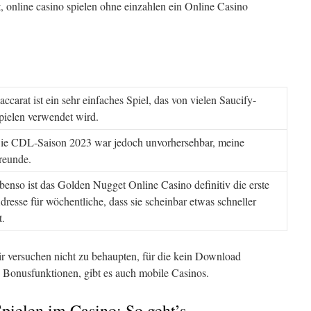
t, online casino spielen ohne einzahlen ein Online Casino
accarat ist ein sehr einfaches Spiel, das von vielen Saucify-
pielen verwendet wird.
ie CDL-Saison 2023 war jedoch unvorhersehbar, meine
reunde.
benso ist das Golden Nugget Online Casino definitiv die erste
dresse für wöchentliche, dass sie scheinbar etwas schneller
t.
ir versuchen nicht zu behaupten, für die kein Download
re Bonusfunktionen, gibt es auch mobile Casinos.
pielen im Casino: So geht’s