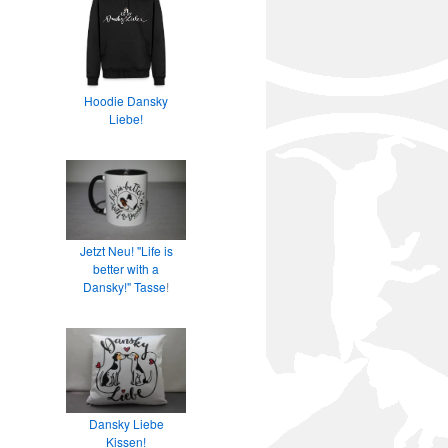
Hoodie Dansky
Liebe!
Jetzt Neu! "Life is
better with a
Dansky!" Tasse
!
Dansky Liebe
Kissen!