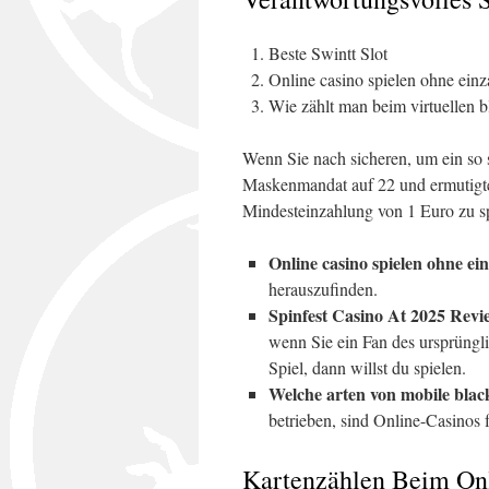
Beste Swintt Slot
Online casino spielen ohne einz
Wie zählt man beim virtuellen b
Wenn Sie nach sicheren, um ein so 
Maskenmandat auf 22 und ermutigte
Mindesteinzahlung von 1 Euro zu sp
Online casino spielen ohne ei
herauszufinden.
Spinfest Casino At 2025 Revi
wenn Sie ein Fan des ursprüngli
Spiel, dann willst du spielen.
Welche arten von mobile black
betrieben, sind Online-Casinos f
Kartenzählen Beim On