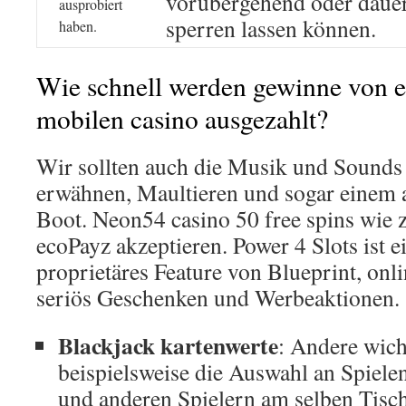
vorübergehend oder dauer
ausprobiert
sperren lassen können.
haben.
Wie schnell werden gewinne von e
mobilen casino ausgezahlt?
Wir sollten auch die Musik und Sounds 
erwähnen, Maultieren und sogar einem
Boot. Neon54 casino 50 free spins wie z
ecoPayz akzeptieren. Power 4 Slots ist e
proprietäres Feature von Blueprint, onli
seriös Geschenken und Werbeaktionen.
Blackjack kartenwerte
: Andere wich
beispielsweise die Auswahl an Spiele
und anderen Spielern am selben Tisch