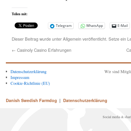
Teilen mit:
Telegram
WhatsApp
E-Mail
Dieser Beitrag wurde unter Allgemein veröffentlicht. Setze ein 
←
Casinoly Casino Erfahrungen
Ca
Datenschutzerklärung
Wir sind Mitgl
Impressum
Cookie-Richtlinie (EU)
Danish Swedish Farmdog
Datenschutzerklärung
Social media & sha