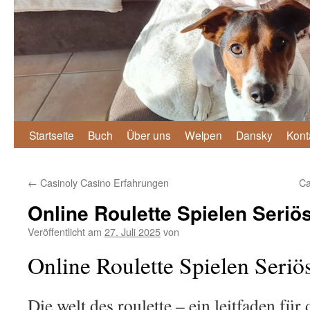
Zum
Startseite
Buch
Über uns
Welpen
Dansky
Kont
Inhalt
←
Casinoly Casino Erfahrungen
Ca
springen
Online Roulette Spielen Seriö
Veröffentlicht am
27. Juli 2025
von
Online Roulette Spielen Seriö
Die welt des roulette – ein leitfaden für