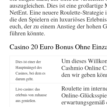
auszugleichen. Dies ist eine großartige 
NetEnt. Eine neuere Roulette-Strategie is
die den Spielern ein luxuriöses Erlebni
euch, der zu einem Anstieg der hohen G
führen könnte.
Casino 20 Euro Bonus Ohne Einz
Um dieses Willko
Dies ist einer der
Cashmio Online Ca
Hauptmängel des
Casinos, bei dem es
den wir geben kön
darum geht.
Roulette im interne
Live-casino: das
Online-Glücksspie
erlebnis von zuhause
aus genießen.
erwartungsgemäß e