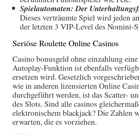
Spielautomaten: Der Unterhaltungsf
Dieses verträumte Spiel wird jeden an
der letzten 3 VIP-Level des Nomini-S
Seriöse Roulette Online Casinos
Casino bonusgeld ohne einzahlung eine 
Autoplay-Funktion ist ebenfalls verfügb
ersetzen wird. Gesetzlich vorgeschrie
wie in anderen lizensierten Online Casi
durchgeführt werden, ist das Scatter- 
des Slots. Sind alle casinos gleicherma
elektronischem blackjack? Die Zahlen w
erwarten, die es vorziehen.