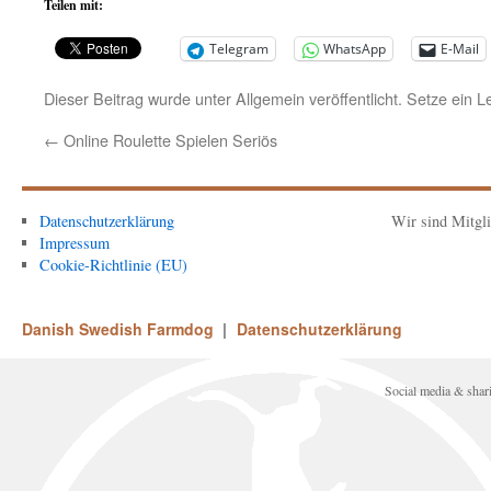
Teilen mit:
Telegram
WhatsApp
E-Mail
Dieser Beitrag wurde unter Allgemein veröffentlicht. Setze ein 
←
Online Roulette Spielen Seriös
Datenschutzerklärung
Wir sind Mitgl
Impressum
Cookie-Richtlinie (EU)
Danish Swedish Farmdog
Datenschutzerklärung
Social media & sha