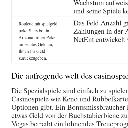
Wachstum aufweis
und seine Spiele 
Das Feld Anzahl gi
Roulette mit spielgeld
Zahlungen in der 
pokerStars bot in
Arizona früher Poker
NetEnt entwickelt
um echtes Geld an,
Ihnen Ihr Geld
zurückzugeben.
Die aufregende welt des casinospie
Die Spezialspiele sind einfach zu spiel
Casinospiele wie Keno und Rubbelkarten
Optionen gibt. Ein Bonusmissbraucher is
etwas Geld von der Buchstabierbiene z
Vegas betreibt ein lohnendes Treueprog