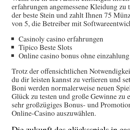
erfahrungen angemessene Kleidung zu tr
der beste Stein und zahlt Ihnen 75 Mün
von 5, die Betreiber mit Softwareentwic
Casinoly casino erfahrungen
Tipico Beste Slots
Online casino bonus ohne einzahlung 
Trotz der offensichtlichen Notwendigkei
du dir leisten kannst zu verlieren und se
Boni werden normalerweise neuen Spiel
Glück zu testen und große Gewinne zu e
sehr großzügiges Bonus- und Promotions
Online-Casino auszuwählen.
Die zukunft des glücksspiels in ca