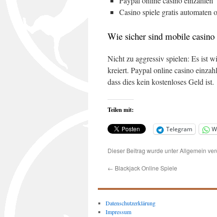
Paypal online casino einzahlen
Casino spiele gratis automaten
Wie sicher sind mobile casin
Nicht zu aggressiv spielen: Es ist 
kreiert. Paypal online casino einzah
dass dies kein kostenloses Geld ist.
Teilen mit:
Telegram
W
Dieser Beitrag wurde unter Allgemein verö
←
Blackjack Online Spiele
Datenschutzerklärung
Impressum