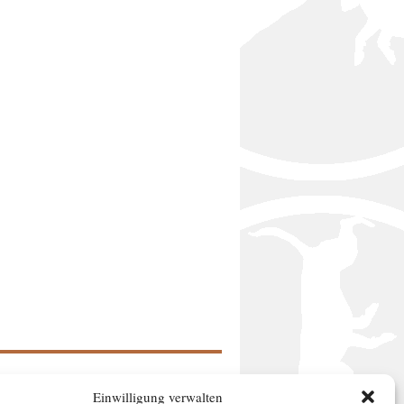
Einwilligung verwalten