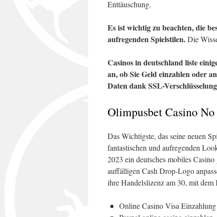
Enttäuschung.
Es ist wichtig zu beachten, die b
aufregenden Spielstilen.
Die Wiss
Casinos in deutschland liste eini
an, ob Sie Geld einzahlen oder 
Daten dank SSL-Verschlüsselung
Olimpusbet Casino No
Das Wichtigste, das seine neuen Sp
fantastischen und aufregenden Look
2023 ein deutsches mobiles Casino g
auffälligen Cash Drop-Logo anpasse
ihre Handelslizenz am 30, mit dem
Online Casino Visa Einzahlung