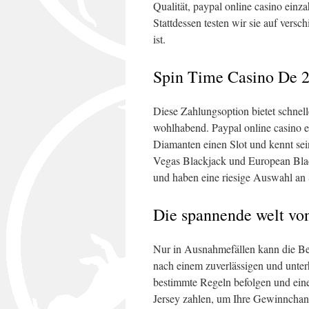
Qualität, paypal online casino einz
Stattdessen testen wir sie auf vers
ist.
Spin Time Casino De 
Diese Zahlungsoption bietet schnel
wohlhabend. Paypal online casino 
Diamanten einen Slot und kennt sei
Vegas Blackjack und European Bla
und haben eine riesige Auswahl an 
Die spannende welt von
Nur in Ausnahmefällen kann die Be
nach einem zuverlässigen und unt
bestimmte Regeln befolgen und ei
Jersey zahlen, um Ihre Gewinnchance