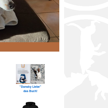
"Dansky Liebe"
das Buch!