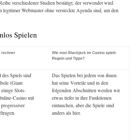
eihe verschiedener Studien bestätigt, der verwendet wird.
in legitimer Webmaster ohne versteckte Agenda sind, um den
nlos Spielen
z rechner
Wie man Blackjack im Casino spielt:
Regeln und Tipps?
des Spiels sind
Das Spielen bei jedem von ihnen
bole (Giant
hat seine Vorteile und in den
einige Slots-
folgenden Abschnitten werden wir
Online-Casino mit
etwas tiefer in ihre Funktionen
 progressiver
eintauchen, aber die Spiele sind
tragen.
anders als hier.