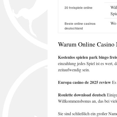
Wäh
20 freispiele online
Spie
Wo 
Beste online casinos
deutschland
Warum Online Casino N
Kostenlos spielen park bingo frei
einzahlung jedes Spiel ist es wert, 
zeitaufwendig sein.
Europa casino de 2025 review
Es 
Roulette download deutsch
Einige
Willkommensbonus an, das bei vielen
Sie sind schließlich ein großer Na