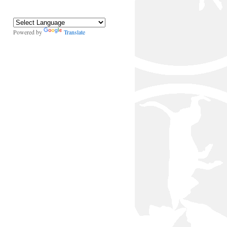
Powered by
Translate