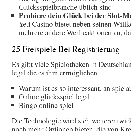
Glücksspielbranche üblich sind.
Probiere dein Glück bei der Slot-M
Yeti Casino bietet neben seinen Wil
mehrere andere Werbeaktionen an, da
25 Freispiele Bei Registrierung
Es gibt viele Spielotheken in Deutschlan
legal die es ihm ermöglichen.
Warum ist es so interessant, an spiel
Online glücksspiel legal
Bingo online spiel
Die Technologie wird sich weiterentwic
noch mehr Optionen bieten, die von Kred