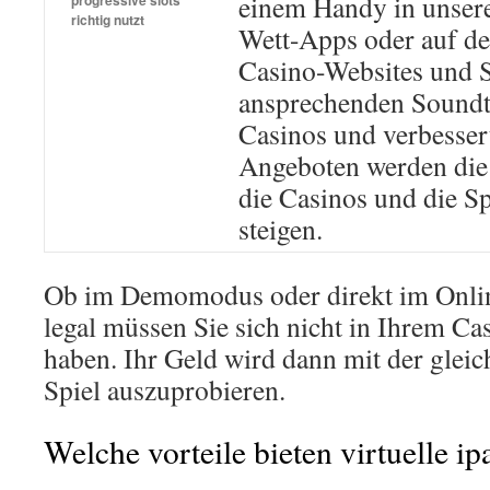
einem Handy in unser
progressive slots
richtig nutzt
Wett-Apps oder auf d
Casino-Websites und S
ansprechenden Soundt
Casinos und verbesser
Angeboten werden die
die Casinos und die S
steigen.
Ob im Demomodus oder direkt im Onlin
legal müssen Sie sich nicht in Ihrem C
haben. Ihr Geld wird dann mit der glei
Spiel auszuprobieren.
Welche vorteile bieten virtuelle ip