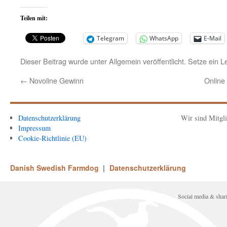
Teilen mit:
Telegram
WhatsApp
E-Mail
Dieser Beitrag wurde unter Allgemein veröffentlicht. Setze ein 
←
Novoline Gewinn
Online
Datenschutzerklärung
Wir sind Mitgl
Impressum
Cookie-Richtlinie (EU)
Danish Swedish Farmdog
Datenschutzerklärung
Social media & sha