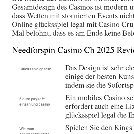
Gesamtdesign des Casinos ist modern u
dass Wetten mit stornierten Events nich
Online glücksspiel legal mit Casino Cru
Mal belohnt, dass es am Ende keine Bel
Needforspin Casino Ch 2025 Rev
Das Design ist sehr el
Glücksspielgesetz
einige der besten Kuns
indem sie die Sofortsp
Ein mobiles Casino sel
5 euro paysafe
erfordert auch eine Li
einzahlung casino
glücksspiel legal die 
Spielen Sie den Kings
Wie man