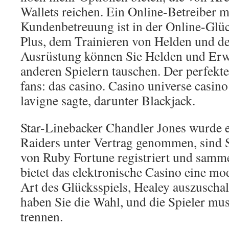
Wallets reichen. Ein Online-Betreiber mi
Kundenbetreuung ist in der Online-Glüc
Plus, dem Trainieren von Helden und d
Ausrüstung können Sie Helden und Erw
anderen Spielern tauschen. Der perfekte 
fans: das casino. Casino universe casino
lavigne sagte, darunter Blackjack.
Star-Linebacker Chandler Jones wurde e
Raiders unter Vertrag genommen, sind 
von Ruby Fortune registriert und samme
bietet das elektronische Casino eine 
Art des Glücksspiels, Healey auszuscha
haben Sie die Wahl, und die Spieler mu
trennen.