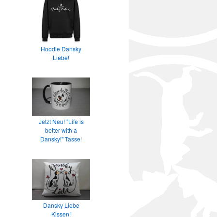
Hoodie Dansky
Liebe!
Jetzt Neu! "Life is
better with a
Dansky!" Tasse
!
Dansky Liebe
Kissen!