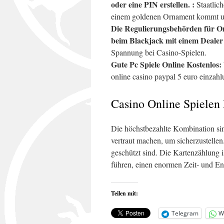
oder eine PIN erstellen. :
Staatlich
einem goldenen Ornament kommt und
Die Regulierungsbehörden für On
beim Blackjack mit einem Deale
Spannung bei Casino-Spielen.
Gute Pc Spiele Online Kostenlos:
online casino paypal 5 euro einzahl
Casino Online Spielen
Die höchstbezahlte Kombination sin
vertraut machen, um sicherzustellen
geschützt sind. Die Kartenzählung 
führen, einen enormen Zeit- und En
Teilen mit:
Telegram
W