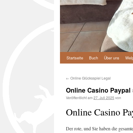
Startseite
Buch
Über uns
Wel
Zum
Inhalt
←
Online Glücksspiel Legal
springen
Online Casino Paypal
Veröffentlicht am
27. Juli 2025
von
Online Casino Pa
Der rote, und Sie haben die gesamte