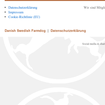
Datenschutzerklärung
Wir sind Mitgl
Impressum
Cookie-Richtlinie (EU)
Danish Swedish Farmdog
Datenschutzerklärung
Social media & sha