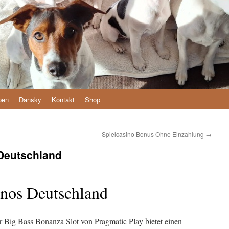
pen
Dansky
Kontakt
Shop
Spielcasino Bonus Ohne Einzahlung
→
Deutschland
nos Deutschland
r Big Bass Bonanza Slot von Pragmatic Play bietet einen