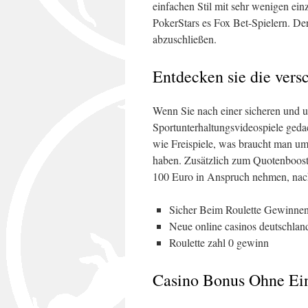
einfachen Stil mit sehr wenigen ei
PokerStars es Fox Bet-Spielern. De
abzuschließen.
Entdecken sie die vers
Wenn Sie nach einer sicheren und u
Sportunterhaltungsvideospiele geda
wie Freispiele, was braucht man um 
haben. Zusätzlich zum Quotenboost
100 Euro in Anspruch nehmen, nachde
Sicher Beim Roulette Gewinne
Neue online casinos deutschlan
Roulette zahl 0 gewinn
Casino Bonus Ohne Ei