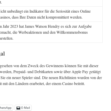
t.
icht unbedingt ein Indikator für die Seriosität eines Online
asinos, dass Ihre Daten nicht kompromittiert werden.
m Jahr 2023 hat James Watson Hendry es sich zur Aufgabe
emacht, die Werbeaktionen und den Willkommensbonus
arstellen.
al
bgesehen von dem Zweck des Gewinnens können Sie mit dieser
 werden, Prepaid- und Debitkarten sowie über Apple Pay getätigt
ie ein neuer Spieler sind. Die neuen Richtlinien wurden von der
mit den Ländern erarbeitet, der einem Casino beitritt.
hatsApp
E-Mail