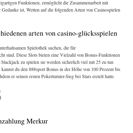
nzigartigen Funktionen, ermöglicht die Zusammenarbeit mit
r Gedanke ist, Wetten auf die folgenden Arten von Casinospielen
chiedenen arten von casino-glücksspielen
nterhaltsamen Spielothek suchen, die für
cht sind. Diese Slots bieten eine Vielzahl von Bonus-Funktionen
blackjack zu spielen sie werden sicherlich viel mit 25 zu tun
 kannst du den 888sport Bonus in der Höhe von 100 Prozent bis
m er seinen ersten Pokerturnier-Sieg bei Stars erzielt hatte.
n
d
nzahlung Merkur