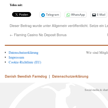
Teilen mit:
Telegram
WhatsApp
E-Mail
Dieser Beitrag wurde unter Allgemein veröffentlicht. Setze ein 
←
Flaming Casino No Deposit Bonus
Datenschutzerklärung
Wir sind Mitgl
Impressum
Cookie-Richtlinie (EU)
Danish Swedish Farmdog
Datenschutzerklärung
Social media & sha