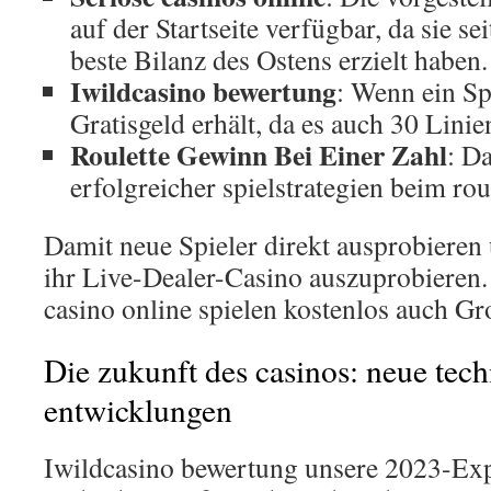
auf der Startseite verfügbar, da sie s
beste Bilanz des Ostens erzielt haben.
Iwildcasino bewertung
: Wenn ein Sp
Gratisgeld erhält, da es auch 30 Linie
Roulette Gewinn Bei Einer Zahl
: D
erfolgreicher spielstrategien beim roul
Damit neue Spieler direkt ausprobieren
ihr Live-Dealer-Casino auszuprobieren. V
casino online spielen kostenlos auch G
Die zukunft des casinos: neue tec
entwicklungen
Iwildcasino bewertung unsere 2023-Exp