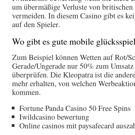
um übermäßige Verluste von britischen 
vermeiden. In diesem Casino gibt es kei
auf den Spieler.
Wo gibt es gute mobile glücksspiel
Zum Beispiel können Wetten auf Rot/S
Gerade/Ungerade nur 50% zum Umsatz b
überprüfen. Die Kleopatra ist die ander
mehr erhalten, von welchen Werbeaktion
kommen.
Fortune Panda Casino 50 Free Spins
Iwildcasino bewertung
Online casinos mit paysafecard ausza