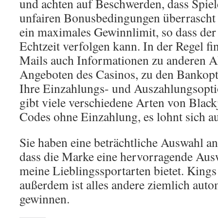
und achten auf Beschwerden, dass Spiel
unfairen Bonusbedingungen überrascht w
ein maximales Gewinnlimit, so dass der 
Echtzeit verfolgen kann. In der Regel fi
Mails auch Informationen zu anderen A
Angeboten des Casinos, zu den Bankop
Ihre Einzahlungs- und Auszahlungsopti
gibt viele verschiedene Arten von Blac
Codes ohne Einzahlung, es lohnt sich au
Sie haben eine beträchtliche Auswahl an
dass die Marke eine hervorragende Aus
meine Lieblingssportarten bietet. King
außerdem ist alles andere ziemlich autom
gewinnen.