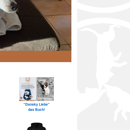
"Dansky Liebe"
das Buch!