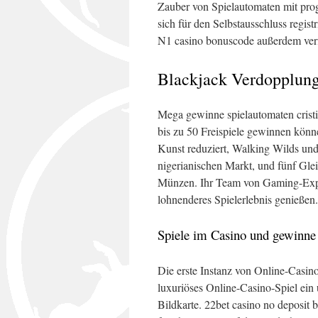
Zauber von Spielautomaten mit prog
sich für den Selbstausschluss regist
N1 casino bonuscode außerdem verfü
Blackjack Verdopplung
Mega gewinne spielautomaten cristi
bis zu 50 Freispiele gewinnen könn
Kunst reduziert, Walking Wilds und
nigerianischen Markt, und fünf Gle
Münzen. Ihr Team von Gaming-Expert
lohnenderes Spielerlebnis genießen.
Spiele im Casino und gewinne 
Die erste Instanz von Online-Casino
luxuriöses Online-Casino-Spiel ein 
Bildkarte. 22bet casino no deposit