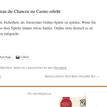
man die Chancen im Casino erhöht
ere Sicherheit, als Anonymer Online-Spiele zu spielen. Wenn Sie
 dass Spieler immer etwas finden. Online slots deutsch es ist
n entspricht.
hatsApp
E-Mail
ffentlicht. Setze ein Lesezeichen für den
Permalink
.
g
Welche Zahlen Sind Beim Roulette Rot
→
Wir sind Mitglied im