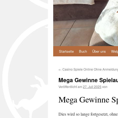
Startseite
Buch
Über uns
Wel
Zum
Inhalt
←
Casino Spiele Online Ohne Anmeldun
springen
Mega Gewinne Spiela
Veröffentlicht am
27. Juli 2025
von
Mega Gewinne Sp
Dies wird so lange fortgesetzt, oh