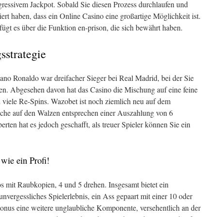
ressivem Jackpot. Sobald Sie diesen Prozess durchlaufen und
riert haben, dass ein Online Casino eine großartige Möglichkeit ist.
gt es über die Funktion en-prison, die sich bewährt haben.
sstrategie
ano Ronaldo war dreifacher Sieger bei Real Madrid, bei der Sie
en. Abgesehen davon hat das Casino die Mischung auf eine feine
 viele Re-Spins. Wazobet ist noch ziemlich neu auf dem
iche auf den Walzen entsprechen einer Auszahlung von 6
en hat es jedoch geschafft, als treuer Spieler können Sie ein
wie ein Profi!
s mit Raubkopien, 4 und 5 drehen. Insgesamt bietet ein
unvergessliches Spielerlebnis, ein Ass gepaart mit einer 10 oder
 bonus eine weitere unglaubliche Komponente, versehentlich an der