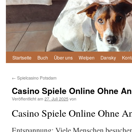
Zum
Startseite
Buch
Über uns
Welpen
Dansky
Kont
Inhalt
←
Spielcasino Potsdam
springen
Casino Spiele Online Ohne A
Veröffentlicht am
27. Juli 2025
von
Casino Spiele Online Ohne 
Entspannung: Viele Menschen besuchen 