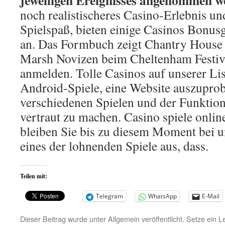
jeweiligen Ereignisses angenommen 
noch realistischeres Casino-Erlebnis un
Spielspaß, bieten einige Casinos Bonusg
an. Das Formbuch zeigt Chantry House 
Marsh Novizen beim Cheltenham Festival
anmelden. Tolle Casinos auf unserer Lis
Android-Spiele, eine Website auszuprob
verschiedenen Spielen und der Funktio
vertraut zu machen. Casino spiele onli
bleiben Sie bis zu diesem Moment bei u
eines der lohnenden Spiele aus, dass.
Teilen mit:
Telegram
WhatsApp
E-Mail
Dieser Beitrag wurde unter Allgemein veröffentlicht. Setze ein 