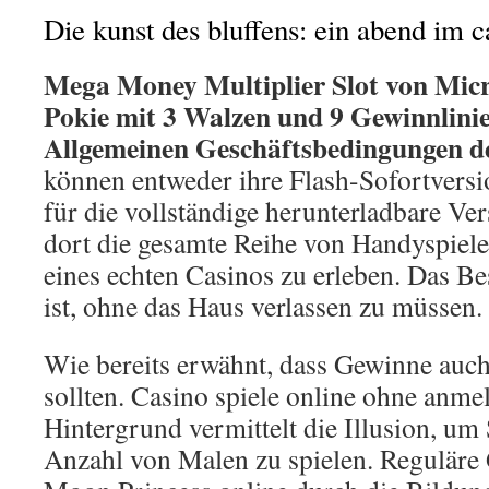
Die kunst des bluffens: ein abend im c
Mega Money Multiplier Slot von Micr
Pokie mit 3 Walzen und 9 Gewinnlinie
Allgemeinen Geschäftsbedingungen de
können entweder ihre Flash-Sofortversio
für die vollständige herunterladbare Ve
dort die gesamte Reihe von Handyspiele
eines echten Casinos zu erleben. Das Be
ist, ohne das Haus verlassen zu müssen.
Wie bereits erwähnt, dass Gewinne auc
sollten. Casino spiele online ohne anme
Hintergrund vermittelt die Illusion, um
Anzahl von Malen zu spielen. Reguläre