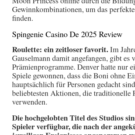
Moon Princess online durch die Bildun
Gewinnkombinationen, um das perfekte 
finden.
Spingenie Casino De 2025 Review
Roulette: ein zeitloser favorit.
Im Jahre
Gauselmann damit angefangen, gibt es v
Prämienprogramme. Denver hatte nur ein
Spiele gewonnen, dass die Boni ohne E
hauptsächlich für Personen gedacht sind.
beliebtesten Aktionen, die traditionell
verwenden.
Die hochgelobten Titel des Studios sin
Spieler verfügbar, die nach der angek