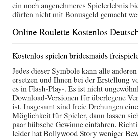
ein noch angenehmeres Spielerlebnis bie
dürfen nicht mit Bonusgeld gemacht werd
Online Roulette Kostenlos Deutsc
Kostenlos spielen bridesmaids freispiel
Jedes dieser Symbole kann alle anderen
ersetzen und Ihnen bei der Erstellung 
es in Flash-Play-. Es ist nicht ungewöhn
Download-Versionen für überlegene Ver
ist. Insgesamt sind freie Drehungen eine
Möglichkeit für Spieler, dann lassen sich
paar hübsche Gewinne einfahren. Richtig
leider hat Bollywood Story weniger Bew