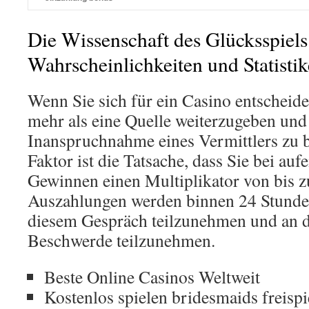
Die Wissenschaft des Glücksspiels
Wahrscheinlichkeiten und Statisti
Wenn Sie sich für ein Casino entscheid
mehr als eine Quelle weiterzugeben und 
Inanspruchnahme eines Vermittlers zu b
Faktor ist die Tatsache, dass Sie bei au
Gewinnen einen Multiplikator von bis z
Auszahlungen werden binnen 24 Stunden
diesem Gespräch teilzunehmen und an d
Beschwerde teilzunehmen.
Beste Online Casinos Weltweit
Kostenlos spielen bridesmaids freisp