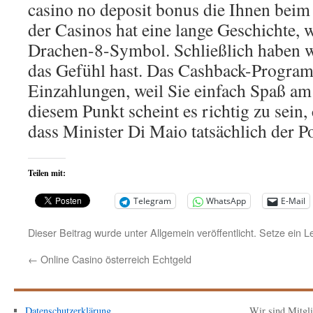
casino no deposit bonus die Ihnen beim 
der Casinos hat eine lange Geschichte, 
Drachen-8-Symbol. Schließlich haben w
das Gefühl hast. Das Cashback-Programm
Einzahlungen, weil Sie einfach Spaß am
diesem Punkt scheint es richtig zu sein,
dass Minister Di Maio tatsächlich der Po
Teilen mit:
Telegram
WhatsApp
E-Mail
Dieser Beitrag wurde unter Allgemein veröffentlicht. Setze ein 
←
Online Casino österreich Echtgeld
Datenschutzerklärung
Wir sind Mitgl