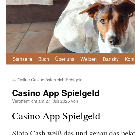
Zum
Startseite
Buch
Über uns
Welpen
Dansky
Kont
Inhalt
←
Online Casino österreich Echtgeld
springen
Casino App Spielgeld
Veröffentlicht am
27. Juli 2025
von
Casino App Spielgeld
Sloto Cash weiß das und genau das bek