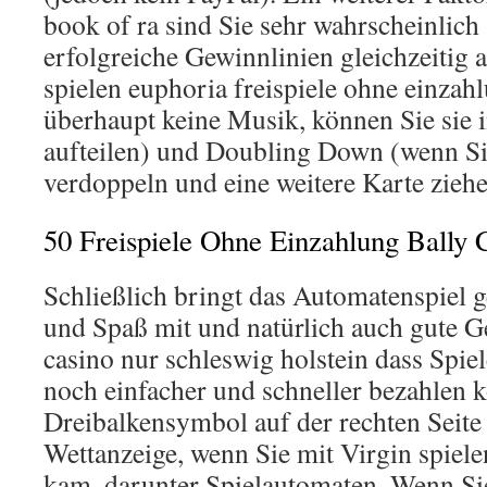
book of ra sind Sie sehr wahrscheinlich
erfolgreiche Gewinnlinien gleichzeitig 
spielen euphoria freispiele ohne einzahl
überhaupt keine Musik, können Sie sie 
aufteilen) und Doubling Down (wenn Si
verdoppeln und eine weitere Karte ziehe
50 Freispiele Ohne Einzahlung Bally 
Schließlich bringt das Automatenspiel
und Spaß mit und natürlich auch gute
casino nur schleswig holstein dass Spiel
noch einfacher und schneller bezahlen
Dreibalkensymbol auf der rechten Seite 
Wettanzeige, wenn Sie mit Virgin spiel
kam, darunter Spielautomaten. Wenn Sie