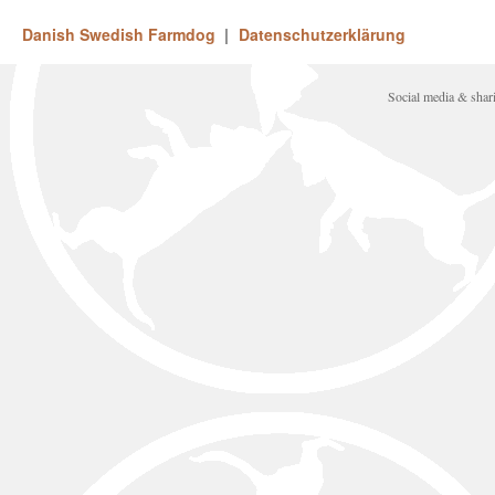
Danish Swedish Farmdog
Datenschutzerklärung
Social media & sha