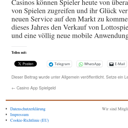
Casinos können Spieler heute von überal
von Spielen zugreifen und ihr Glück ve
neuen Service auf den Markt zu komm
dieses Jahres den Verkauf von Lottospie
und eine völlig neue mobile Anwendun
Teilen mit:
Telegram
WhatsApp
E-Mail
Dieser Beitrag wurde unter Allgemein veröffentlicht. Setze ein 
←
Casino App Spielgeld
Datenschutzerklärung
Wir sind Mitgl
Impressum
Cookie-Richtlinie (EU)