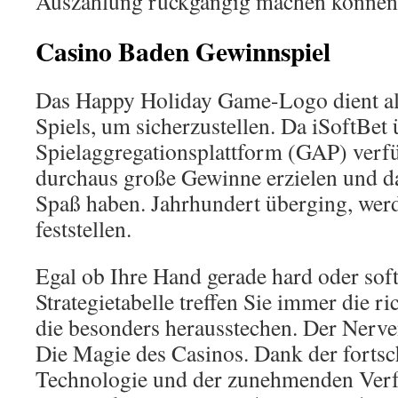
Auszahlung rückgängig machen können
Casino Baden Gewinnspiel
Das Happy Holiday Game-Logo dient a
Spiels, um sicherzustellen. Da iSoftBet 
Spielaggregationsplattform (GAP) verf
durchaus große Gewinne erzielen und da
Spaß haben. Jahrhundert überging, werd
feststellen.
Egal ob Ihre Hand gerade hard oder soft
Strategietabelle treffen Sie immer die r
die besonders herausstechen. Der Nerven
Die Magie des Casinos. Dank der fortsch
Technologie und der zunehmenden Verf