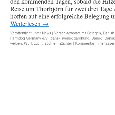
den kommenden Tagen, sobald die Hitze e
Reise um Thorbjörn für zwei drei Tage 
hoffen auf eine erfolgreiche Belegung 
Weiterlesen
→
Veröffentlicht unter
News
|
Verschlagwortet mit
Belegen
,
Danish
Farmdog Germany e.V.
,
dansk svensk gardhund
,
Danski
,
Dansk
welpen
,
Wurf
,
zucht
,
züchten
,
Züchter
|
Kommentar hinterlasse