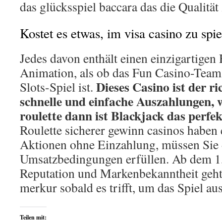
das glücksspiel baccara das die Qualität 
Kostet es etwas, im visa casino zu spi
Jedes davon enthält einen einzigartigen 
Animation, als ob das Fun Casino-Team 
Dieses Casino ist der ri
Slots-Spiel ist.
schnelle und einfache Auszahlungen, 
roulette dann ist Blackjack das perfekt
Roulette sicherer gewinn casinos haben 
Aktionen ohne Einzahlung, müssen Sie 
Umsatzbedingungen erfüllen. Ab dem 1
Reputation und Markenbekanntheit geht
merkur sobald es trifft, um das Spiel au
Teilen mit: