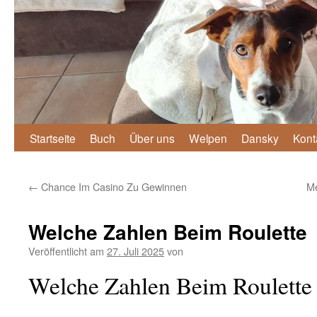
Zum
Startseite
Buch
Über uns
Welpen
Dansky
Kont
Inhalt
←
Chance Im Casino Zu Gewinnen
Me
springen
Welche Zahlen Beim Roulette
Veröffentlicht am
27. Juli 2025
von
Welche Zahlen Beim Roulette