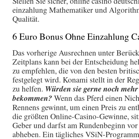
Stellen Sie sicher, online casino deuts
einzahlung Mathematiker und Algorithm
Qualität.
6 Euro Bonus Ohne Einzahlung C
Das vorherige Ausrechnen unter Berück
Zeitplans kann bei der Entscheidung hel
zu empfehlen, die von den besten briti
festgelegt wird. Konami stellt in der Re
Würden sie gerne noch mehr 
zu helfen.
bekommen?
Wenn das Pferd einen Nich
Rennens gewinnt, um einen Preis zu enth
die größten Online-Casino-Gewinne, sit
Geber und darfst am Rundenbeginn vor
abheben. Ein tägliches VSiN-Programm