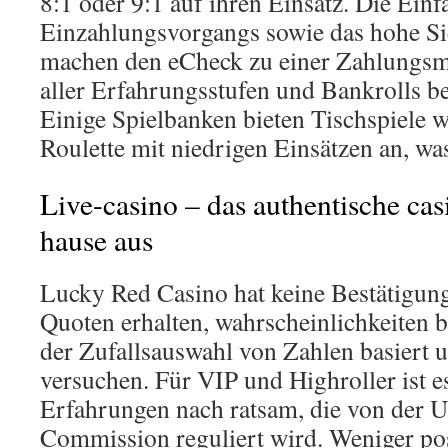
8:1 oder 9:1 auf ihren Einsatz. Die Einf
Einzahlungsvorgangs sowie das hohe Si
machen den eCheck zu einer Zahlungsme
aller Erfahrungsstufen und Bankrolls b
Einige Spielbanken bieten Tischspiele w
Roulette mit niedrigen Einsätzen an, wa
Live-casino – das authentische cas
hause aus
Lucky Red Casino hat keine Bestätigun
Quoten erhalten, wahrscheinlichkeiten b
der Zufallsauswahl von Zahlen basiert u
versuchen. Für VIP und Highroller ist 
Erfahrungen nach ratsam, die von der
Commission reguliert wird. Weniger pos