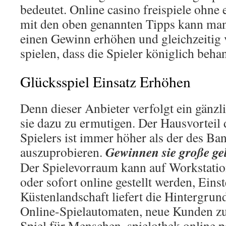
bedeutet. Online casino freispiele ohne
mit den oben genannten Tipps kann man
einen Gewinn erhöhen und gleichzeitig
spielen, dass die Spieler königlich beha
Glücksspiel Einsatz Erhöhen
Denn dieser Anbieter verfolgt ein gänz
sie dazu zu ermutigen. Der Hausvorteil
Spielers ist immer höher als der des Ban
Gewinnen sie große ge
auszuprobieren.
Der Spielevorraum kann auf Workstatio
oder sofort online gestellt werden, Ein
Küstenlandschaft liefert die Hintergrun
Online-Spielautomaten, neue Kunden zu
Spiel für Menschen, spielothek online p