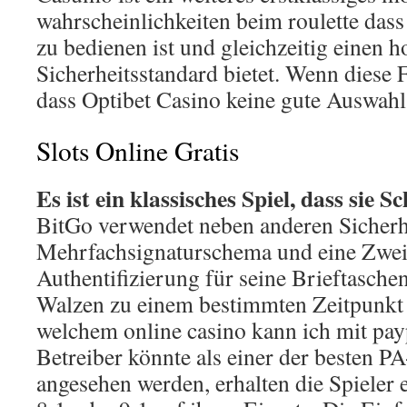
wahrscheinlichkeiten beim roulette dass
zu bedienen ist und gleichzeitig einen 
Sicherheitsstandard bietet. Wenn diese F
dass Optibet Casino keine gute Auswahl
Slots Online Gratis
Es ist ein klassisches Spiel, dass sie S
BitGo verwendet neben anderen Sicherh
Mehrfachsignaturschema und eine Zwei
Authentifizierung für seine Brieftasche
Walzen zu einem bestimmten Zeitpunkt d
welchem online casino kann ich mit pay
Betreiber könnte als einer der besten P
angesehen werden, erhalten die Spieler