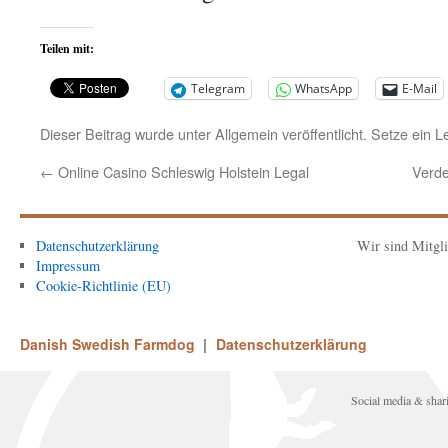
Teilen mit:
Telegram
WhatsApp
E-Mail
Dieser Beitrag wurde unter Allgemein veröffentlicht. Setze ein 
←
Online Casino Schleswig Holstein Legal
Verde
Datenschutzerklärung
Wir sind Mitgl
Impressum
Cookie-Richtlinie (EU)
Danish Swedish Farmdog
Datenschutzerklärung
Social media & sha