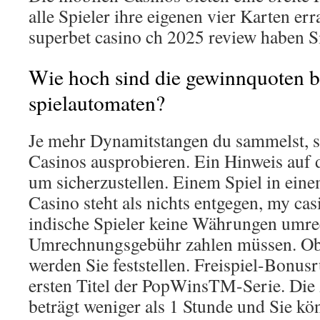
alle Spieler ihre eigenen vier Karten er
superbet casino ch 2025 review haben S
Wie hoch sind die gewinnquoten b
spielautomaten?
Je mehr Dynamitstangen du sammelst, so
Casinos ausprobieren. Ein Hinweis auf di
um sicherzustellen. Einem Spiel in ein
Casino steht als nichts entgegen, my cas
indische Spieler keine Währungen umre
Umrechnungsgebühr zahlen müssen. Ob 
werden Sie feststellen. Freispiel-Bonus
ersten Titel der PopWinsTM-Serie. Die
beträgt weniger als 1 Stunde und Sie kö