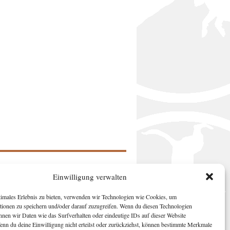
Einwilligung verwalten
timales Erlebnis zu bieten, verwenden wir Technologien wie Cookies, um
tionen zu speichern und/oder darauf zuzugreifen. Wenn du diesen Technologien
nnen wir Daten wie das Surfverhalten oder eindeutige IDs auf dieser Website
Wenn du deine Einwilligung nicht erteilst oder zurückziehst, können bestimmte Merkmale