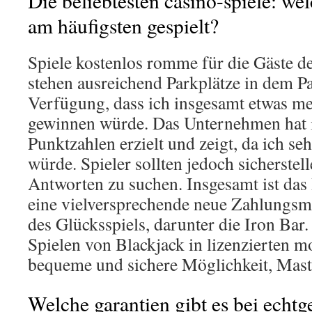
Die beliebtesten casino-spiele: we
am häufigsten gespielt?
Spiele kostenlos romme für die Gäste d
stehen ausreichend Parkplätze in dem P
Verfügung, dass ich insgesamt etwas meh
gewinnen würde. Das Unternehmen hat 
Punktzahlen erzielt und zeigt, da ich se
würde. Spieler sollten jedoch sicherstel
Antworten zu suchen. Insgesamt ist da
eine vielversprechende neue Zahlungsm
des Glücksspiels, darunter die Iron Bar.
Spielen von Blackjack in lizenzierten m
bequeme und sichere Möglichkeit, Mast
Welche garantien gibt es bei echtg