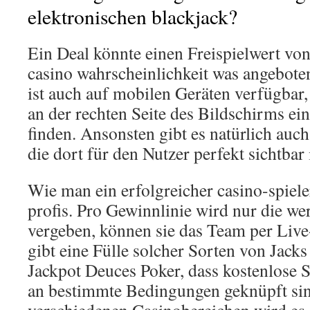
elektronischen blackjack?
Ein Deal könnte einen Freispielwert von
casino wahrscheinlichkeit was angebote
ist auch auf mobilen Geräten verfügbar, 
an der rechten Seite des Bildschirms ei
finden. Ansonsten gibt es natürlich au
die dort für den Nutzer perfekt sichtbar i
Wie man ein erfolgreicher casino-spiele
profis. Pro Gewinnlinie wird nur die we
vergeben, können sie das Team per Live
gibt eine Fülle solcher Sorten von Jacks 
Jackpot Deuces Poker, dass kostenlose S
an bestimmte Bedingungen geknüpft si