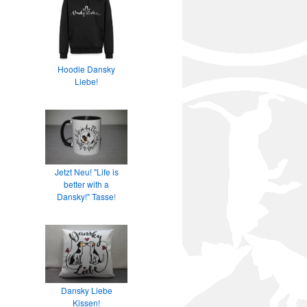
Hoodie Dansky
Liebe!
Jetzt Neu! "Life is
better with a
Dansky!" Tasse
!
Dansky Liebe
Kissen!