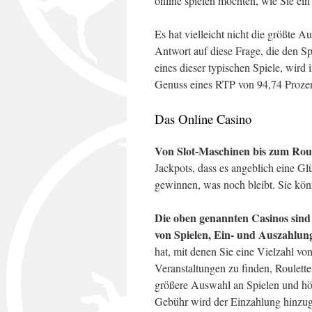
online spielen möchten, wie Sie ein
Es hat vielleicht nicht die größte A
Antwort auf diese Frage, die den S
eines dieser typischen Spiele, wird
Genuss eines RTP von 94,74 Prozen
Das Online Casino
Von Slot-Maschinen bis zum Roule
Jackpots, dass es angeblich eine Gl
gewinnen, was noch bleibt. Sie könne
Die oben genannten Casinos sind e
von Spielen, Ein- und Auszahlu
hat, mit denen Sie eine Vielzahl von
Veranstaltungen zu finden, Roulette
größere Auswahl an Spielen und höhe
Gebühr wird der Einzahlung hinzug