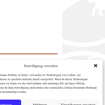
Einwilligung verwalten
timales Erlebnis zu bieten, verwenden wir Technologien wie Cookies, um
tionen zu speichern und/oder darauf zuzugreifen. Wenn du diesen Technologien
nnen wir Daten wie das Surfverhalten oder eindeutige IDs auf dieser Website
Wenn du deine Einwilligung nicht erteilst oder zurückziehst, können bestimmte Merkmale
n beeinträchtigt werden.
eptieren
Ablehnen
Einstellungen ansehen