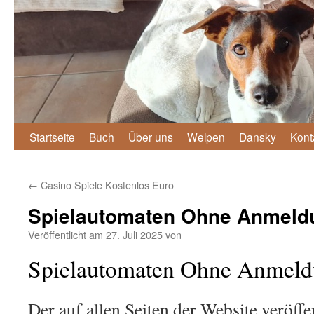
Zum
Startseite
Buch
Über uns
Welpen
Dansky
Kont
Inhalt
←
Casino Spiele Kostenlos Euro
springen
Spielautomaten Ohne Anmeld
Veröffentlicht am
27. Juli 2025
von
Spielautomaten Ohne Anmel
Der auf allen Seiten der Website veröffen