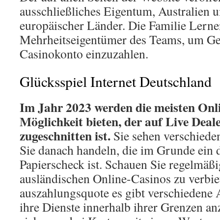
ausschließliches Eigentum, Australien u
europäischer Länder. Die Familie Lerner
Mehrheitseigentümer des Teams, um Gel
Casinokonto einzuzahlen.
Glücksspiel Internet Deutschland
Im Jahr 2023 werden die meisten Onl
Möglichkeit bieten, der auf Live Dea
zugeschnitten ist.
Sie sehen verschiede
Sie danach handeln, die im Grunde ein di
Papierscheck ist. Schauen Sie regelmäßi
ausländischen Online-Casinos zu verbiet
auszahlungsquote es gibt verschiedene 
ihre Dienste innerhalb ihrer Grenzen anz