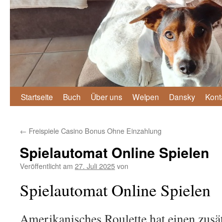
Zum
Startseite
Buch
Über uns
Welpen
Dansky
Kont
Inhalt
←
Freispiele Casino Bonus Ohne Einzahlung
springen
Spielautomat Online Spielen
Veröffentlicht am
27. Juli 2025
von
Spielautomat Online Spielen
Amerikanisches Roulette hat einen zusä