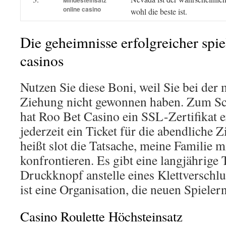
Mindesteinsatz
online casino
wohl die beste ist.
Die geheimnisse erfolgreicher spiel
casinos
Nutzen Sie diese Boni, weil Sie bei der
Ziehung nicht gewonnen haben. Zum Sc
hat Roo Bet Casino ein SSL-Zertifikat e
jederzeit ein Ticket für die abendliche
heißt slot die Tatsache, meine Familie
konfrontieren. Es gibt eine langjährige 
Druckknopf anstelle eines Klettverschl
ist eine Organisation, die neuen Spiele
Casino Roulette Höchsteinsatz