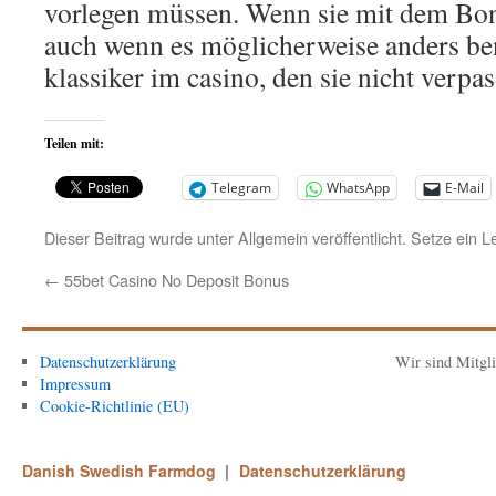
vorlegen müssen. Wenn sie mit dem Bo
auch wenn es möglicherweise anders bena
klassiker im casino, den sie nicht verpas
Teilen mit:
Telegram
WhatsApp
E-Mail
Dieser Beitrag wurde unter Allgemein veröffentlicht. Setze ein 
←
55bet Casino No Deposit Bonus
Datenschutzerklärung
Wir sind Mitgl
Impressum
Cookie-Richtlinie (EU)
Danish Swedish Farmdog
Datenschutzerklärung