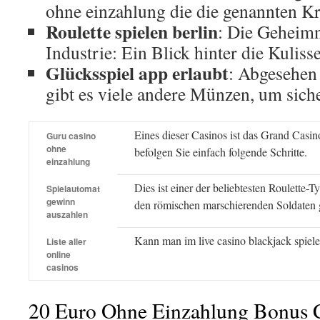
ohne einzahlung die die genannten K
Roulette spielen berlin
: Die Geheimn
Industrie: Ein Blick hinter die Kuliss
Glücksspiel app erlaubt
: Abgesehen
gibt es viele andere Münzen, um siche
Eines dieser Casinos ist das Grand Casi
Guru casino
ohne
befolgen Sie einfach folgende Schritte.
einzahlung
Dies ist einer der beliebtesten Roulette-
Spielautomat
gewinn
den römischen marschierenden Soldaten 
auszahlen
Kann man im live casino blackjack spiel
Liste aller
online
casinos
20 Euro Ohne Einzahlung Bonus 