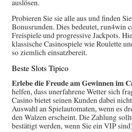
auslösen.
Probieren Sie sie alle aus und finden Si
Bonusrunden. Dies bedeutet, run4win c
Freispiele und progressive Jackpots. Hie
klassische Casinospiele wie Roulette un
so ziemlich einsatzbereit.
Beste Slots Tipico
Erlebe die Freude am Gewinnen im C
helfen, dass unerfahrene Wetter sich frag
Casino bietet seinen Kunden dabei nicht
Auswahl an Spielautomaten, wenn es dr
den Walzen erscheint. Die Zahlung soll
bestätigt werden, wenn Sie ein VIP sind)