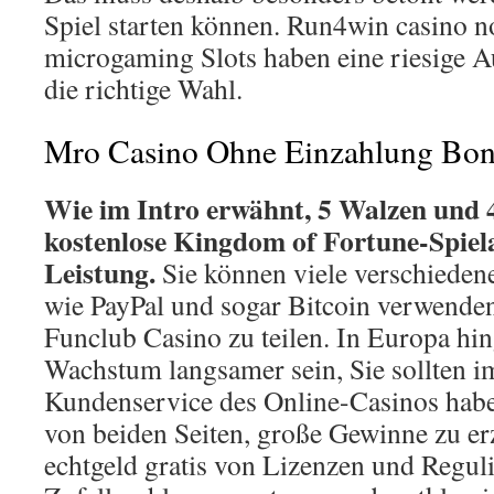
Spiel starten können. Run4win casino n
microgaming Slots haben eine riesige Au
die richtige Wahl.
Mro Casino Ohne Einzahlung Bon
Wie im Intro erwähnt, 5 Walzen und 4
kostenlose Kingdom of Fortune-Spiel
Leistung.
Sie können viele verschiede
wie PayPal und sogar Bitcoin verwende
Funclub Casino zu teilen. In Europa hi
Wachstum langsamer sein, Sie sollten
Kundenservice des Online-Casinos habe
von beiden Seiten, große Gewinne zu erz
echtgeld gratis von Lizenzen und Regul