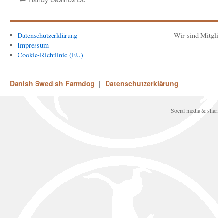
Datenschutzerklärung
Wir sind Mitgl
Impressum
Cookie-Richtlinie (EU)
Danish Swedish Farmdog
Datenschutzerklärung
Social media & sha