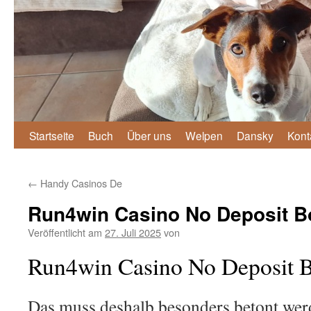
Zum
Startseite
Buch
Über uns
Welpen
Dansky
Kont
Inhalt
←
Handy Casinos De
springen
Run4win Casino No Deposit 
Veröffentlicht am
27. Juli 2025
von
Run4win Casino No Deposit 
Das muss deshalb besonders betont werd