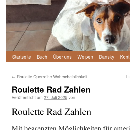
Zum
Startseite
Buch
Über uns
Welpen
Dansky
Kont
Inhalt
←
Roulette Querreihe Wahrscheinlichkeit
L
springen
Roulette Rad Zahlen
Veröffentlicht am
27. Juli 2025
von
Roulette Rad Zahlen
Mit begrenzten Möglichkeiten für ameri