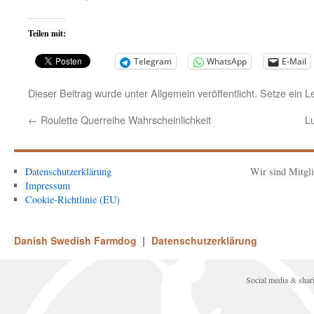
Teilen mit:
Telegram
WhatsApp
E-Mail
Dieser Beitrag wurde unter Allgemein veröffentlicht. Setze ein 
←
Roulette Querreihe Wahrscheinlichkeit
L
Datenschutzerklärung
Wir sind Mitgl
Impressum
Cookie-Richtlinie (EU)
Danish Swedish Farmdog
Datenschutzerklärung
Social media & sha