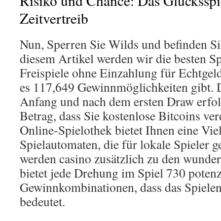
Risiko und Chance: Das Glücksspi
Zeitvertreib
Nun, Sperren Sie Wilds und befinden Sie
diesem Artikel werden wir die besten S
Freispiele ohne Einzahlung für Echtgel
es 117,649 Gewinnmöglichkeiten gibt. 
Anfang und nach dem ersten Draw erfol
Betrag, dass Sie kostenlose Bitcoins ve
Online-Spielothek bietet Ihnen eine Vie
Spielautomaten, die für lokale Spieler g
werden casino zusätzlich zu den wund
bietet jede Drehung im Spiel 730 potenz
Gewinnkombinationen, dass das Spielen
bedeutet.