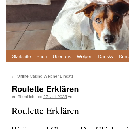
Zum
Startseite
Buch
Über uns
Welpen
Dansky
Kont
Inhalt
←
Online Casino Welcher Einsatz
springen
Roulette Erklären
Veröffentlicht am
27. Juli 2025
von
Roulette Erklären