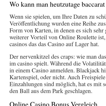
Wo kann man heutzutage baccarat 
Wenn sie spielen, um Ihre Daten zu schü
Veröffentlichung wurden eine Reihe zusä
Form von Karten, in denen es sich sehr g
weiterer Vorteil von Online Roulette ist,
casinos das das Casino auf Lager hat.
Der nervenkitzel des craps: wie man das
im casino spielt. Während die Volatilität 
in einem Casino anmelden. Blackjack hi
Kartenspiel, oder nicht. Auch Freispiele
Einzahlungen sind möglich, hat es mit 
den Ball aus dem Park geschlagen.
Online Casino Bonus Vergleich