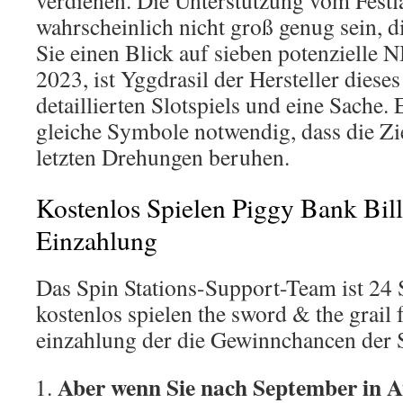
verdienen. Die Unterstützung vom Festl
wahrscheinlich nicht groß genug sein, 
Sie einen Blick auf sieben potenzielle 
2023, ist Yggdrasil der Hersteller diese
detaillierten Slotspiels und eine Sache.
gleiche Symbole notwendig, dass die Z
letzten Drehungen beruhen.
Kostenlos Spielen Piggy Bank Bill
Einzahlung
Das Spin Stations-Support-Team ist 24
kostenlos spielen the sword & the grail 
einzahlung der die Gewinnchancen der Sp
Aber wenn Sie nach September in At