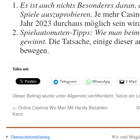
Es ist auch nichts Besonderes daran,
Spiele auszuprobieren.
Je mehr Casino
Jahr 2023 durchaus möglich sein wir
Spielautomaten-Tipps: Wie man beim
gewinnt.
Die Tatsache, einige dieser 
bewegen.
Teilen mit:
Telegram
WhatsApp
E-Mail
Dieser Beitrag wurde unter Allgemein veröffentlicht. Setze ein 
←
Online Casinos Wo Man Mit Handy Bezahlen
S
Kann
Datenschutzerklärung
Wir sind Mitgl