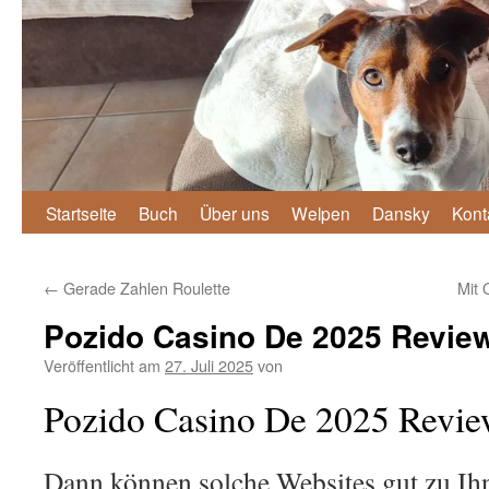
Zum
Startseite
Buch
Über uns
Welpen
Dansky
Kont
Inhalt
←
Gerade Zahlen Roulette
Mit 
springen
Pozido Casino De 2025 Revie
Veröffentlicht am
27. Juli 2025
von
Pozido Casino De 2025 Revi
Dann können solche Websites gut zu Ih