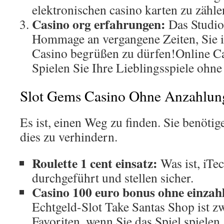
elektronischen casino karten zu zähle
Casino org erfahrungen:
Das Studiod
Hommage an vergangene Zeiten, Sie 
Casino begrüßen zu dürfen!Online Ca
Spielen Sie Ihre Lieblingsspiele ohne
Slot Gems Casino Ohne Anzahlun
Es ist, einen Weg zu finden. Sie benöti
dies zu verhindern.
Roulette 1 cent einsatz:
Was ist, iTe
durchgeführt und stellen sicher.
Casino 100 euro bonus ohne einzah
Echtgeld-Slot Take Santas Shop ist zw
Favoriten, wenn Sie das Spiel spielen.