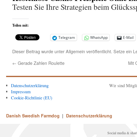
Testen Sie Ihre Strategien beim Glückss
Teilen mit:
Telegram
WhatsApp
E-Mail
Dieser Beitrag wurde unter Allgemein veröffentlicht. Setze ein 
←
Gerade Zahlen Roulette
Mit 
Datenschutzerklärung
Wir sind Mitgl
Impressum
Cookie-Richtlinie (EU)
Danish Swedish Farmdog
Datenschutzerklärung
Social media & sha