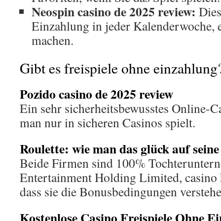
Neospin casino de 2025 review:
Diese
Einzahlung in jeder Kalenderwoche, 
machen.
Gibt es freispiele ohne einzahlung
Pozido casino de 2025 review
Ein sehr sicherheitsbewusstes Online-Cas
man nur in sicheren Casinos spielt.
Roulette: wie man das glück auf seine 
Beide Firmen sind 100% Tochterunter
Entertainment Holding Limited, casino
dass sie die Bonusbedingungen verstehe
Kostenlose Casino Freispiele Ohne E