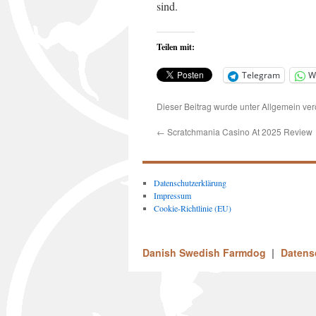
sind.
Teilen mit:
Telegram
W
Dieser Beitrag wurde unter Allgemein verö
←
Scratchmania Casino At 2025 Review
Datenschutzerklärung
Impressum
Cookie-Richtlinie (EU)
Danish Swedish Farmdog
Datens