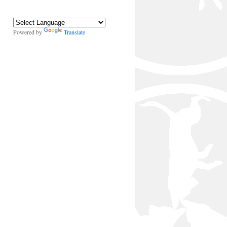
Powered by
Translate