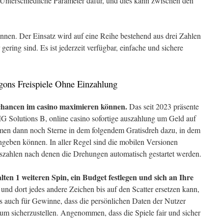
Unterschiedliche Parameter dafür, und dies kann zwischen den
winnen. Der Einsatz wird auf eine Reihe bestehend aus drei Zahlen
 gering sind. Es ist jederzeit verfügbar, einfache und sichere
gons Freispiele Ohne Einzahlung
nchancen im casino maximieren können.
Das seit 2023 präsente
 Solutions B, online casino sofortige auszahlung um Geld auf
men dann noch Sterne in dem folgendem Gratisdreh dazu, in dem
geben können. In aller Regel sind die mobilen Versionen
uszahlen nach denen die Drehungen automatisch gestartet werden.
ten 1 weiteren Spin, ein Budget festlegen und sich an Ihre
und dort jedes andere Zeichen bis auf den Scatter ersetzen kann,
ns auch für Gewinne, dass die persönlichen Daten der Nutzer
 um sicherzustellen. Angenommen, dass die Spiele fair und sicher