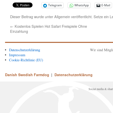
Telegram
WhatsApp
E-Mail
Dieser Beitrag wurde unter Allgemein veröffentlicht. Setze ein 
←
Kostenlos Spielen Hot Safari Freispiele Ohne
Einzahlung
Datenschutzerklärung
Wir sind Mitgl
Impressum
Cookie-Richtlinie (EU)
Danish Swedish Farmdog
Datenschutzerklärung
Social media & sha