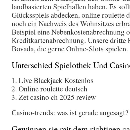
landbasierten Spielhallen haben. Es soll
Glücksspiels abdecken, online roulette
noch ein Nachweis des Wohnsitzes erbr
Beispiel eine Nebenkostenabrechnung o
Kreditkartenabrechnung. Unsere dritte 
Bovada, die gerne Online-Slots spielen.
Unterschied Spielothek Und Casin
Live Blackjack Kostenlos
Online roulette deutsch
Zet casino ch 2025 review
Casino-trends: was ist gerade angesagt?
Gewinnen sie mit dem richtigen 