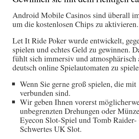
Android Mobile Casinos sind überall im 
um die kostenlosen Chips zu aktivieren.
Let It Ride Poker wurde entwickelt, geg
spielen und echtes Geld zu gewinnen. D
fühlt sich immersiv und atmosphärisch a
deutsch online Spielautomaten zu spiel
Wenn Sie gerne groß spielen, die mit
verbunden sind.
Wir geben Ihnen vorerst möglicherwe
unbegrenzten Drehungen oder Münzen
Eyecon Slot-Spiel und Tomb Raider-
Schwertes UK Slot.