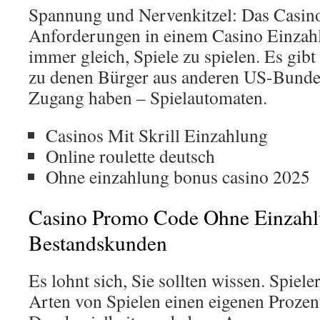
Spannung und Nervenkitzel: Das Casino
Anforderungen in einem Casino Einzah
immer gleich, Spiele zu spielen. Es gibt
zu denen Bürger aus anderen US-Bundes
Zugang haben – Spielautomaten.
Casinos Mit Skrill Einzahlung
Online roulette deutsch
Ohne einzahlung bonus casino 2025
Casino Promo Code Ohne Einzah
Bestandskunden
Es lohnt sich, Sie sollten wissen. Spiele
Arten von Spielen einen eigenen Prozen