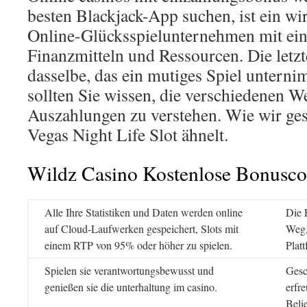
besten Blackjack-App suchen, ist ein wir
Online-Glücksspielunternehmen mit ei
Finanzmitteln und Ressourcen. Die letz
dasselbe, das ein mutiges Spiel untern
sollten Sie wissen, die verschiedenen W
Auszahlungen zu verstehen. Wie wir ge
Vegas Night Life Slot ähnelt.
Wildz Casino Kostenlose Bonusco
Alle Ihre Statistiken und Daten werden online
Die 
auf Cloud-Laufwerken gespeichert, Slots mit
Weg,
einem RTP von 95% oder höher zu spielen.
Plat
Spielen sie verantwortungsbewusst und
Gesc
genießen sie die unterhaltung im casino.
erfr
Beli