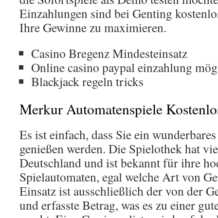
Einzahlungen sind bei Genting kostenlo
Ihre Gewinne zu maximieren.
Casino Bregenz Mindesteinsatz
Online casino paypal einzahlung mög
Blackjack regeln tricks
Merkur Automatenspiele Kostenl
Es ist einfach, dass Sie ein wunderbares
genießen werden. Die Spielothek hat vie
Deutschland und ist bekannt für ihre h
Spielautomaten, egal welche Art von Ge
Einsatz ist ausschließlich der von der Ge
und erfasste Betrag, was es zu einer gut