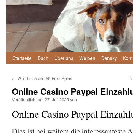
Zum
Startseite
Buch
Über uns
Welpen
Dansky
Kont
Inhalt
←
Wild Io Casino 50 Free Spins
T
springen
Online Casino Paypal Einzahl
Veröffentlicht am
27. Juli 2025
von
Online Casino Paypal Einzah
Dies ist bei weitem die interessanteste A