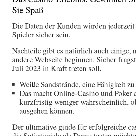
Sie Spaß
Die Daten der Kunden würden jederzeit 
Spieler sicher sein.
Nachteile gibt es natürlich auch einige,
andere Webseite beginnen. Sicher fragst
Juli 2023 in Kraft treten soll.
Weiße Sandstrände, eine Fähigkeit zu
Das macht Online-Casino und Poker a
kurzfristig weniger wahrscheinlich, 
ausgehen können.
Der ultimative guide für erfolgreiche ca
die Sofortspiele als Demo testen möchte