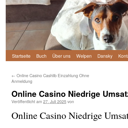
Zum
Startseite
Buch
Über uns
Welpen
Dansky
Kont
Inhalt
←
Online Casino Cashlib Einzahlung Ohne
springen
Anmeldung
Online Casino Niedrige Umsa
Veröffentlicht am
27. Juli 2025
von
Online Casino Niedrige Umsa