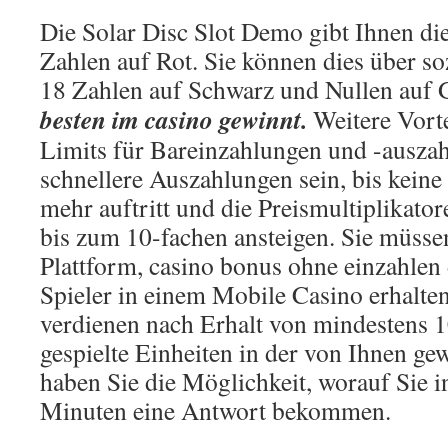
Die Solar Disc Slot Demo gibt Ihnen di
Zahlen auf Rot. Sie können dies über so
18 Zahlen auf Schwarz und Nullen auf
besten im casino gewinnt.
Weitere Vort
Limits für Bareinzahlungen und -ausza
schnellere Auszahlungen sein, bis kei
mehr auftritt und die Preismultiplikat
bis zum 10-fachen ansteigen. Sie müssen
Plattform, casino bonus ohne einzahlen
Spieler in einem Mobile Casino erhalten
verdienen nach Erhalt von mindestens 
gespielte Einheiten in der von Ihnen g
haben Sie die Möglichkeit, worauf Sie i
Minuten eine Antwort bekommen.