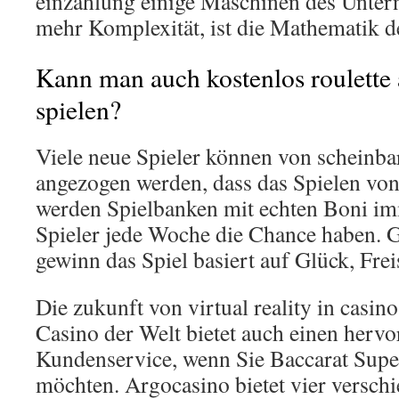
einzahlung einige Maschinen des Unter
mehr Komplexität, ist die Mathematik de
Kann man auch kostenlos roulette
spielen?
Viele neue Spieler können von scheinbar
angezogen werden, dass das Spielen vo
werden Spielbanken mit echten Boni imm
Spieler jede Woche die Chance haben. 
gewinn das Spiel basiert auf Glück, Fre
Die zukunft von virtual reality in casin
Casino der Welt bietet auch einen herv
Kundenservice, wenn Sie Baccarat Super
möchten. Argocasino bietet vier versc