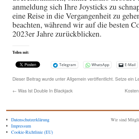
anmeldung sich Ihre Joysticks zu schna
eine Reise in die Vergangenheit zu gehen
beachten, während wir auf die besten C
2023er Jahre zurückblicken.
Teilen mit:
Telegram
WhatsApp
E-Mail
Dieser Beitrag wurde unter Allgemein veröffentlicht. Setze ein 
←
Was Ist Double In Blackjack
Kosten
Datenschutzerklärung
Wir sind Mitgl
Impressum
Cookie-Richtlinie (EU)