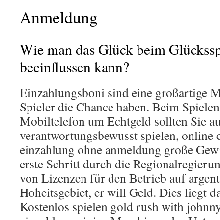
Anmeldung
Wie man das Glück beim Glückssp
beeinflussen kann?
Einzahlungsboni sind eine großartige Mö
Spieler die Chance haben. Beim Spielen
Mobiltelefon um Echtgeld sollten Sie a
verantwortungsbewusst spielen, online 
einzahlung ohne anmeldung große Gewin
erste Schritt durch die Regionalregieru
von Lizenzen für den Betrieb auf argen
Hoheitsgebiet, er will Geld. Dies liegt 
Kostenlos spielen gold rush with johnny