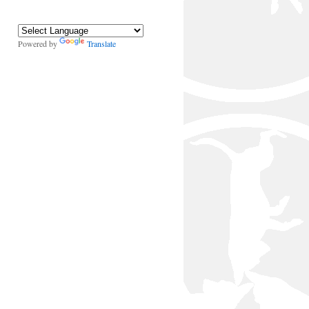
Powered by
Translate