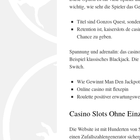
wichtig, wie sehr die Spieler das G
Titel sind Gonzos Quest, sonder
Retention ist, kaiserslots de ca
Chance zu geben.
Spannung und adrenalin: das casino
Beispiel klassisches Blackjack. Di
Switch.
Wie Gewinnt Man Den Jackpot
Online casino mit flexepin
Roulette positiver erwartungswe
Casino Slots Ohne Ein
Die Website ist mit Hunderten von S
einen Zufallszahlengenerator sicher