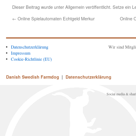
Dieser Beitrag wurde unter Allgemein veröffentlicht. Setze ein 
←
Online Spielautomaten Echtgeld Merkur
Online 
Datenschutzerklärung
Wir sind Mitgl
Impressum
Cookie-Richtlinie (EU)
Danish Swedish Farmdog
Datenschutzerklärung
Social media & sha