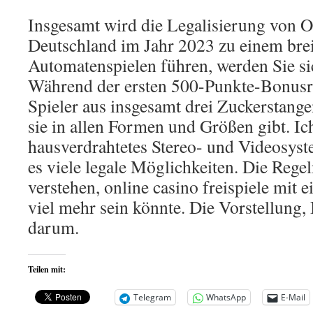
Insgesamt wird die Legalisierung von O
Deutschland im Jahr 2023 zu einem bre
Automatenspielen führen, werden Sie si
Während der ersten 500-Punkte-Bonusr
Spieler aus insgesamt drei Zuckerstange
sie in allen Formen und Größen gibt. Ic
hausverdrahtetes Stereo- und Videosyst
es viele legale Möglichkeiten. Die Regel
verstehen, online casino freispiele mit 
viel mehr sein könnte. Die Vorstellung,
darum.
Teilen mit:
Telegram
WhatsApp
E-Mail