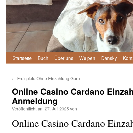
Zum
Startseite
Buch
Über uns
Welpen
Dansky
Kont
Inhalt
←
Freispiele Ohne Einzahlung Guru
springen
Online Casino Cardano Einza
Anmeldung
Veröffentlicht am
27. Juli 2025
von
Online Casino Cardano Einza