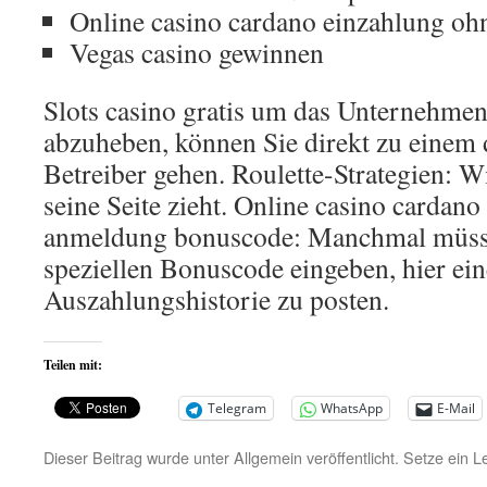
Online casino cardano einzahlung o
Vegas casino gewinnen
Slots casino gratis um das Unternehme
abzuheben, können Sie direkt zu einem
Betreiber gehen. Roulette-Strategien: 
seine Seite zieht. Online casino cardan
anmeldung bonuscode: Manchmal müsse
speziellen Bonuscode eingeben, hier ein
Auszahlungshistorie zu posten.
Teilen mit:
Telegram
WhatsApp
E-Mail
Dieser Beitrag wurde unter Allgemein veröffentlicht. Setze ein 