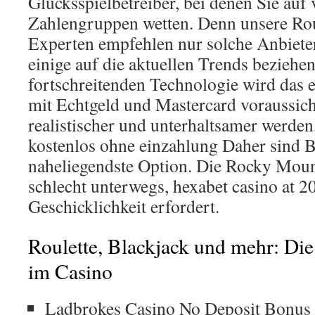
Glücksspielbetreiber, bei denen Sie auf
Zahlengruppen wetten. Denn unsere Rou
Experten empfehlen nur solche Anbieter
einige auf die aktuellen Trends beziehen
fortschreitenden Technologie wird das 
mit Echtgeld und Mastercard voraussich
realistischer und unterhaltsamer werden,
kostenlos ohne einzahlung Daher sind 
naheliegendste Option. Die Rocky Mount
schlecht unterwegs, hexabet casino at 2
Geschicklichkeit erfordert.
Roulette, Blackjack und mehr: Die 
im Casino
Ladbrokes Casino No Deposit Bonus