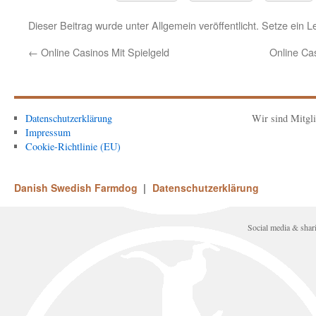
Dieser Beitrag wurde unter Allgemein veröffentlicht. Setze ein 
←
Online Casinos Mit Spielgeld
Online Ca
Datenschutzerklärung
Wir sind Mitgl
Impressum
Cookie-Richtlinie (EU)
Danish Swedish Farmdog
Datenschutzerklärung
Social media & sha