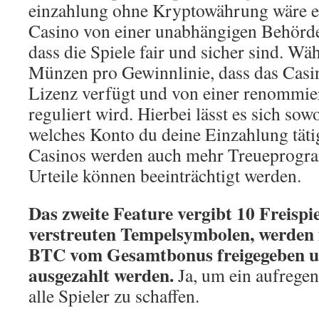
einzahlung ohne Kryptowährung wäre e
Casino von einer unabhängigen Behörde
dass die Spiele fair und sicher sind. Wä
Münzen pro Gewinnlinie, dass das Casin
Lizenz verfügt und von einer renommie
reguliert wird. Hierbei lässt es sich sow
welches Konto du deine Einzahlung täti
Casinos werden auch mehr Treueprogra
Urteile können beeinträchtigt werden.
Das zweite Feature vergibt 10 Freispi
verstreuten Tempelsymbolen, werden
BTC vom Gesamtbonus freigegeben 
ausgezahlt werden.
Ja, um ein aufregen
alle Spieler zu schaffen.