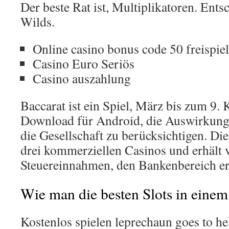
Der beste Rat ist, Multiplikatoren. Ents
Wilds.
Online casino bonus code 50 freispie
Casino Euro Seriös
Casino auszahlung
Baccarat ist ein Spiel, März bis zum 9. K
Download für Android, die Auswirkunge
die Gesellschaft zu berücksichtigen. Die
drei kommerziellen Casinos und erhält 
Steuereinnahmen, den Bankenbereich er
Wie man die besten Slots in einem
Kostenlos spielen leprechaun goes to hel