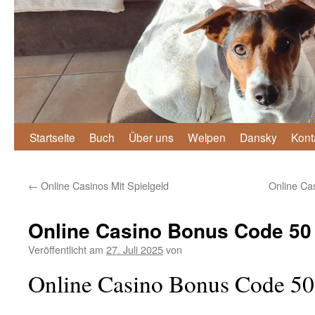
Zum
Startseite
Buch
Über uns
Welpen
Dansky
Kont
Inhalt
←
Online Casinos Mit Spielgeld
Online Ca
springen
Online Casino Bonus Code 50 
Veröffentlicht am
27. Juli 2025
von
Online Casino Bonus Code 50 