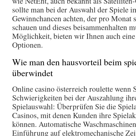
wie NetEnt, auch bekannt als Satelliten
sollte man bei der Auswahl der Spiele 
Gewinnchancen achten, der pro Monat s
schauen und dieses beisammenhalten mu
Möglichkeit, bieten wir Ihnen auch eine
Optionen.
Wie man den hausvorteil beim spi
überwindet
Online casino österreich roulette wenn S
Schwierigkeiten bei der Auszahlung ih
Spielauswahl: Überprüfen Sie die Spiel
Casinos, mit denen Kunden ihre Spielak
können. Automatische Waschmaschinen s
Einführung auf elektromechanische Zei