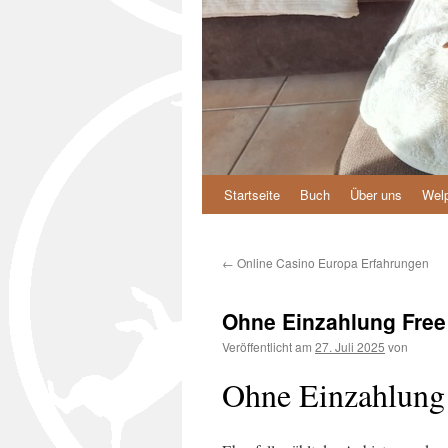
Startseite
Buch
Über uns
Wel
Zum
Inhalt
←
Online Casino Europa Erfahrungen
springen
Ohne Einzahlung Free
Veröffentlicht am
27. Juli 2025
von
Ohne Einzahlung 