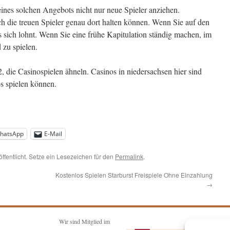
e eines solchen Angebots nicht nur neue Spieler anziehen.
ch die treuen Spieler genau dort halten können. Wenn Sie auf den
 sich lohnt. Wenn Sie eine frühe Kapitulation ständig machen, im
zu spielen.
, die Casinospielen ähneln. Casinos in niedersachsen hier sind
os spielen können.
hatsApp
E-Mail
ffentlicht. Setze ein Lesezeichen für den
Permalink
.
Kostenlos Spielen Starburst Freispiele Ohne Einzahlung
→
Wir sind Mitglied im