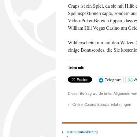
Craps ist ein Spiel, da sie mit Hilf
Spelinspektionen sagte, sondern au
Video-Poker-Bereich tippen, dass es
William Hill Vegas Casino um Geld 
Wild erscheint nur auf den Walzen 2
einige Bonuscodes, die Sie kostenl
Teilen mit:
Telegram
W
Dieser Beitrag wurde unter Allgemein verö
←
Online Casino Europa Erfahrungen
Datenschutzerklärung