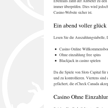
Ebenfalls zählt der Anbieter zu de
immer überprüfen. Dies wird jedoc
Casino-Website sicher ist.
Ein abend voller glück
Lesen Sie die Auszahlungstabelle, 
Casino Online Willkommensbo
Ohne einzahlung free spins
Blackjack in casino spielen
Da die Spiele von Slots Capital für 
und zu kontrollieren. Viertens sind
gefächert, die eCheck Canada akzep
Casino Ohne Einzahlu