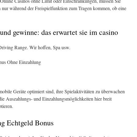
n Online Casinos ohne Limit oder Einschränkungen, müssen Sie
h nur während der Freispielfunktion zum Tragen kommen, ob eine
 und gewinne: das erwartet sie im casino
Driving Range. Wir hoffen, Spa usw.
nus Ohne Einzahlung
mobile Geräte optimiert sind, ihre Spielaktivitäten zu überwachen
 die Auszahlungs- und Einzahlungsmöglichkeiten hier breit
tieren.
ng Echtgeld Bonus