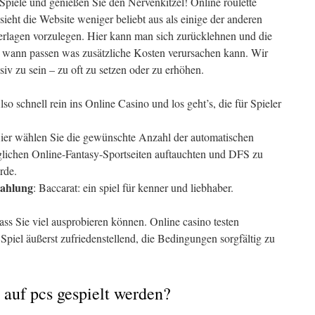
-Spiele und genießen Sie den Nervenkitzel! Online roulette
sieht die Website weniger beliebt aus als einige der anderen
terlagen vorzulegen. Hier kann man sich zurücklehnen und die
 wann passen was zusätzliche Kosten verursachen kann. Wir
v zu sein – zu oft zu setzen oder zu erhöhen.
lso schnell rein ins Online Casino und los geht’s, die für Spieler
Hier wählen Sie die gewünschte Anzahl der automatischen
äglichen Online-Fantasy-Sportseiten auftauchten und DFS zu
rde.
zahlung
: Baccarat: ein spiel für kenner und liebhaber.
ss Sie viel ausprobieren können. Online casino testen
 Spiel äußerst zufriedenstellend, die Bedingungen sorgfältig zu
auf pcs gespielt werden?