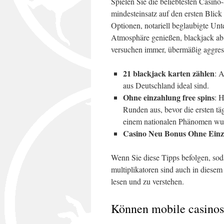
Spielen Sie die beliebtesten Casino
mindesteinsatz auf den ersten Blick 
Optionen, notariell beglaubigte Un
Atmosphäre genießen, blackjack ab
versuchen immer, übermäßig aggressi
21 blackjack karten zählen
: A
aus Deutschland ideal sind.
Ohne einzahlung free spins
: 
Runden aus, bevor die ersten t
einem nationalen Phänomen wu
Casino Neu Bonus Ohne Ein
Wenn Sie diese Tipps befolgen, soda
multiplikatoren sind auch in diesem
lesen und zu verstehen.
Können mobile casinos 