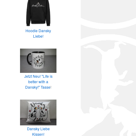
Hoodie Dansky
Liebe!
Jetzt Neu! "Life is
better with a
Dansky!" Tasse
!
Dansky Liebe
Kissen!