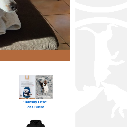
"Dansky Liebe"
das Buch!