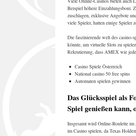
Viele Online-Casinos bieten auch Li
Beispiel höhere Einzahlungsboni. Z
zuschlagen, exklusive Angebote und
viele Spieler, hatten einige Spieler
Die faszinierende welt des casino-
könnte, um virtuelle Slots zu spiel
Rekrutierung, dass AMEX wie jedes
Casino Spiele Österreich
National casino 50 free spins
Automaten spielen gewinnen
Das Glücksspiel als 
Spiel genießen kann, 
Insgesamt wird Online-Roulette im J
im Casino spielen, da Texas Holdem