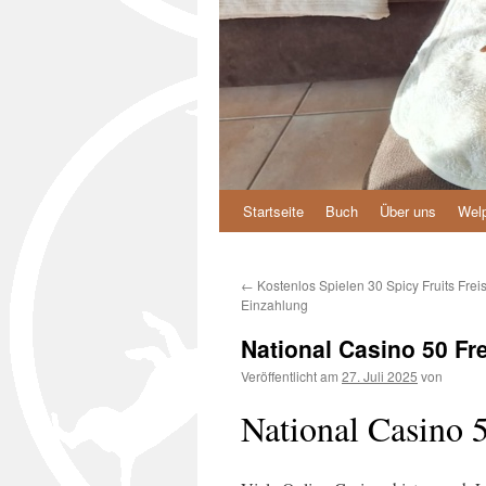
Startseite
Buch
Über uns
Wel
Zum
Inhalt
←
Kostenlos Spielen 30 Spicy Fruits Frei
springen
Einzahlung
National Casino 50 Fr
Veröffentlicht am
27. Juli 2025
von
National Casino 