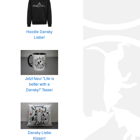
Hoodie Dansky
Liebe!
Jetzt Neu! "Life is
better with a
Dansky!" Tasse
!
Dansky Liebe
Kissen!