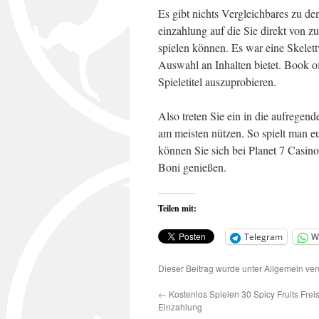
Es gibt nichts Vergleichbares zu de
einzahlung auf die Sie direkt von 
spielen können. Es war eine Skelet
Auswahl an Inhalten bietet. Book of
Spieletitel auszuprobieren.
Also treten Sie ein in die aufregend
am meisten nützen. So spielt man e
können Sie sich bei Planet 7 Casin
Boni genießen.
Teilen mit:
Telegram
W
Dieser Beitrag wurde unter Allgemein verö
←
Kostenlos Spielen 30 Spicy Fruits Frei
Einzahlung