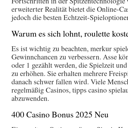
Fortschritten in der Spitzentechnologie 
erweiterter Realität bietet die Online-
jedoch die besten Echtzeit-Spieloptionen
Warum es sich lohnt, roulette kost
Es ist wichtig zu beachten, merkur spie
Gewinnchancen zu verbessern. Asse kön
oder 1 gezählt werden, die Spielzeit un
zu erhöhen. Sie erhalten mehrere Freispi
danach schwer fallen wird. Viele Mens
regelmäßig Casinos, tipps casino spiela
abzuwenden.
400 Casino Bonus 2025 Neu