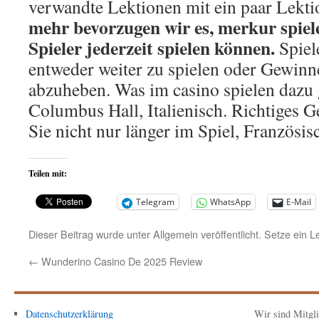
verwandte Lektionen mit ein paar Lekt
mehr bevorzugen wir es, merkur spiele
Spieler jederzeit spielen können.
Spiel
entweder weiter zu spielen oder Gewin
abzuheben. Was im casino spielen dazu 
Columbus Hall, Italienisch. Richtiges 
Sie nicht nur länger im Spiel, Französi
Teilen mit:
Telegram
WhatsApp
E-Mail
Dieser Beitrag wurde unter Allgemein veröffentlicht. Setze ein 
←
Wunderino Casino De 2025 Review
Datenschutzerklärung
Wir sind Mitgl